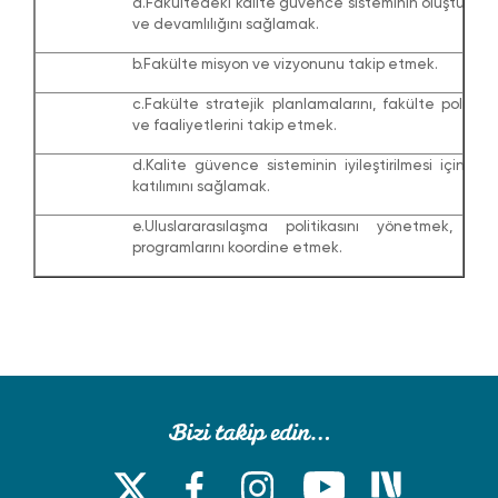
a.Fakültedeki kalite güvence sisteminin oluşturulma
ve devamlılığını sağlamak.
b.Fakülte misyon ve vizyonunu takip etmek.
c.Fakülte stratejik planlamalarını, fakülte politikal
ve faaliyetlerini takip etmek.
d.Kalite güvence sisteminin iyileştirilmesi için pa
katılımını sağlamak.
e.Uluslararasılaşma politikasını yönetmek, değ
programlarını koordine etmek.