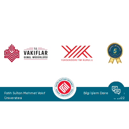
Fatih Sultan Mehmet Vakıf
Bilgi İşlem Daire Başkanlığı
Üniversitesi
© 2022