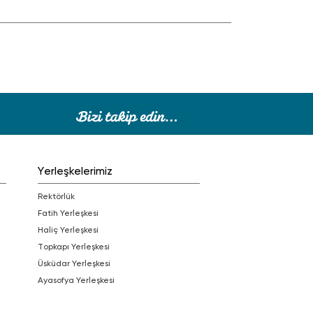
amer bilgisini vermeyi ve bu sayede Arapça
tinlerin
Yerleşkelerimiz
Rektörlük
Fatih Yerleşkesi
Haliç Yerleşkesi
Topkapı Yerleşkesi
Üsküdar Yerleşkesi
Ayasofya Yerleşkesi