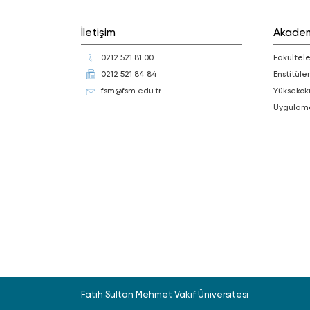
İletişim
Akade
0212 521 81 00
Fakültele
0212 521 84 84
Enstitüler
fsm@fsm.edu.tr
Yüksekok
Uygulam
Fatih Sultan Mehmet Vakıf Üniversitesi