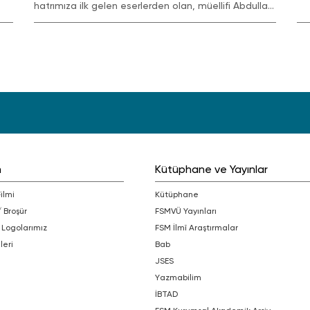
gr
hatrımıza ilk gelen eserlerden olan, müellifi Abdullah
me
Siraceddin Efendi'nin: 'Bu kitap benim ruhumdur
m
Kütüphane ve Yayınlar
Filmi
Kütüphane
/ Broşür
FSMVÜ Yayınları
 Logolarımız
FSM İlmî Araştırmalar
leri
bab
JSES
Yazmabilim
İBTAD