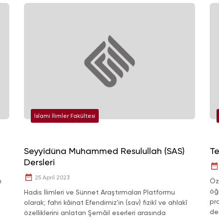
İslami İlimler Fakültesi
Seyyidüna Muhammed Resulullah (SAS)
Te
Dersleri
25 April 2023
ı
Öz
öğr
Hadis İlimleri ve Sünnet Araştırmaları Platformu
pr
olarak; fahri kâinat Efendimiz'in (sav) fizikî ve ahlakî
der
özelliklerini anlatan Şemâil eserleri arasında