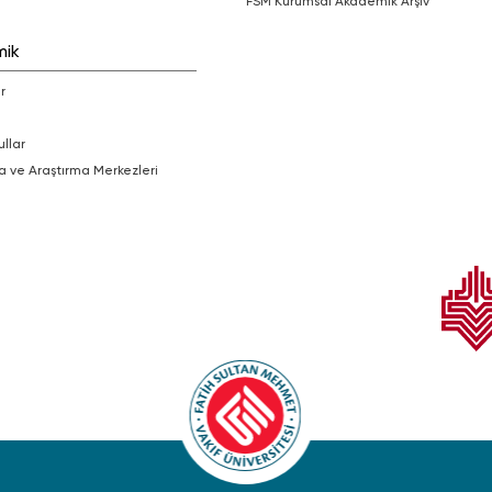
FSM Kurumsal Akademik Arşiv
mik
r
ullar
a ve Araştırma Merkezleri