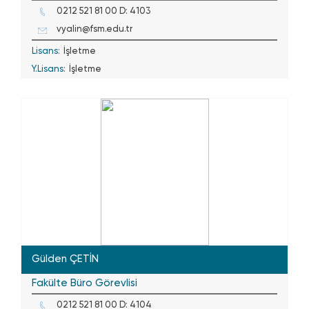
0212 521 81 00 D: 4103
vyalin@fsm.edu.tr
Lisans:
İşletme
Y.Lisans:
İşletme
Gülden ÇETİN
Fakülte Büro Görevlisi
0212 521 81 00 D: 4104