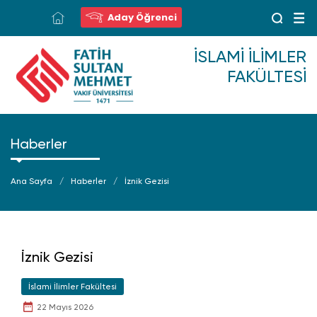
Aday Öğrenci
İSLAMI İLIMLER
FAKÜLTESI
Haberler
Ana Sayfa
Haberler
İznik Gezisi
İznik Gezisi
İslami İlimler Fakültesi
22 Mayıs 2026