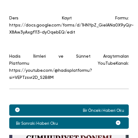
Ders Kayıt Formu:
https://docs.google.com/forms/d/1HNYpZ_GielANa0X9yQjr-
X8Aw3yAxgf113-dyOqebEQ/edit
Hadis İlimleri ve Sünnet Araştırmaları
Platformu YouTubeKanalı:
https://youtube.com/@hadisplatformu?
si=VEPTzsvr2D_S2B8M
Bir Önceki Haberi Oku
Bir Sonraki Haberi Oku