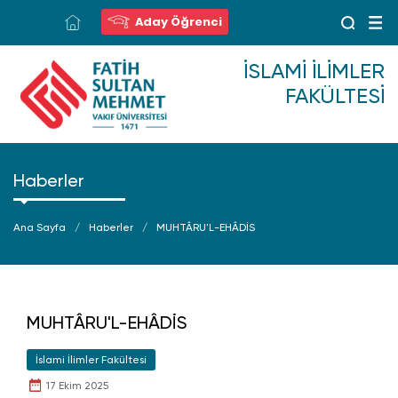
Aday Öğrenci
İSLAMI İLIMLER
FAKÜLTESI
Haberler
Ana Sayfa
Haberler
MUHTÂRU'L-EHÂDİS
MUHTÂRU'L-EHÂDİS
İslami İlimler Fakültesi
17 Ekim 2025