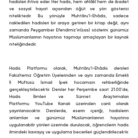
hadisleri ihtiva eder. Her hadis, hem ahlâkî hem de ibadet
ve sosyal hayat açısından öğüt ve yön gösterici
niteliktedir. Bu yönüyle Muhtâru’l-Ehâdis, sadece
nakledilen hadisleri bir araya getiren bir kitap değil, aynı
zamanda Peygamber Efendimiz’in(sas) sözlerini günümüz
Müslümanlarının hayatına taşımayı amaçlayan bir kaynak
niteliğindedir.
Hadis Platformu olarak, Muhtâru’l-Ehâdis dersleri
Fakültemiz Öğretim Üyelerinden ve aynı zamanda Emekli
İl Müftüsü İsmail İpek hocamızın rehberliğinde
gerçekleştirilecektir. Dersler her Perşembe saat 21.00’de,
Hadis İlimleri ve Sünnet Araştırmaları
Platformu YouTube Kanalı üzerinden canlı olarak
yayınlanacaktır. Derslerde, eserin içeriği, hadislerin
anlamları ve günümüz Müslümanlarının hayatına
uygulanabilir yönleri üzerinde durulacak, öğrencilerin hadis
ilmindeki kavrayış ve uygulama becerileri güçlendirilecektir.