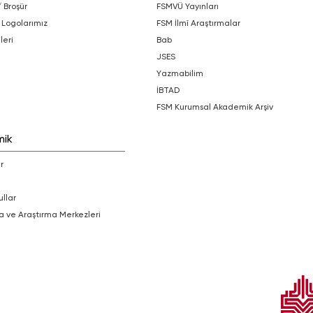
/ Broşür
FSMVÜ Yayınları
 Logolarımız
FSM İlmî Araştırmalar
leri
bab
JSES
Yazmabilim
İBTAD
FSM Kurumsal Akademik Arşiv
mik
r
ullar
a ve Araştırma Merkezleri