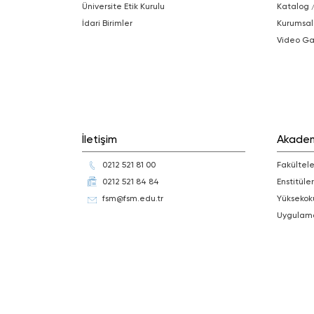
Üniversite Etik Kurulu
Katalog 
İdari Birimler
Kurumsal
Video Ga
İletişim
Akade
0212 521 81 00
Fakültele
0212 521 84 84
Enstitüler
fsm@fsm.edu.tr
Yüksekok
Uygulam