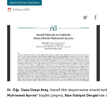
İslami İlimler Fakültesi
8 Mayıs 2025
Dr. Öğr. Üyesi Üveys Ateş
,
Hanefî
fıkıh
düşüncesine
önemli
kat
Muhtemeli Ayırımı"
başlıklı
çalışma,
Rize İlahiyat Dergisi
'
nde