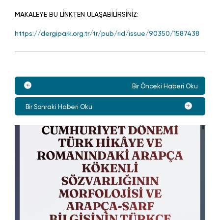
MAKALEYE BU LİNKTEN ULAŞABİLİRSİNİZ:
https://dergipark.org.tr/tr/pub/rid/issue/90350/1587438
Bir Önceki Haberi Oku
Bir Sonraki Haberi Oku