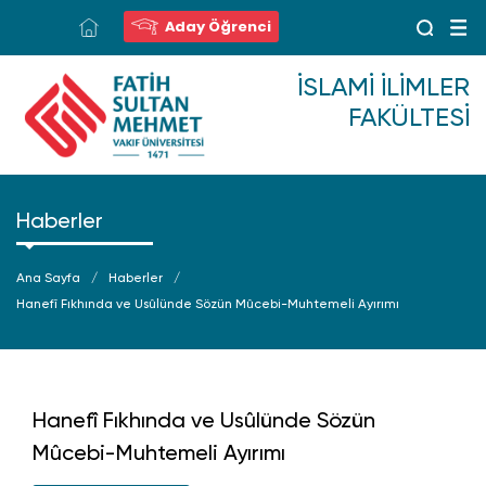
Aday Öğrenci
İSLAMI İLIMLER
FAKÜLTESI
Haberler
Ana Sayfa
Haberler
Hanefî Fıkhında ve Usûlünde Sözün Mûcebi-Muhtemeli Ayırımı
Hanefî Fıkhında ve Usûlünde Sözün
Mûcebi-Muhtemeli Ayırımı