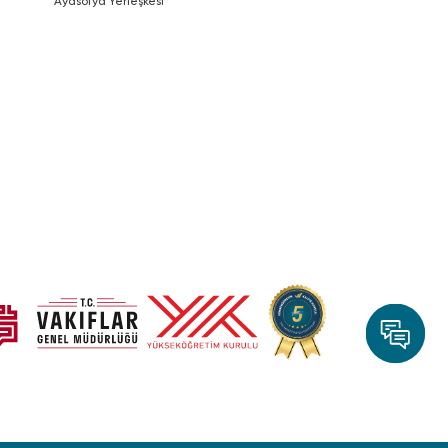
Ayasofya Yerleşkesi