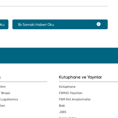
Oku
Bir Sonraki Haberi Oku
m
Kütüphane ve Yayınlar
Filmi
Kütüphane
/ Broşür
FSMVÜ Yayınları
 Logolarımız
FSM İlmî Araştırmalar
leri
bab
JSES