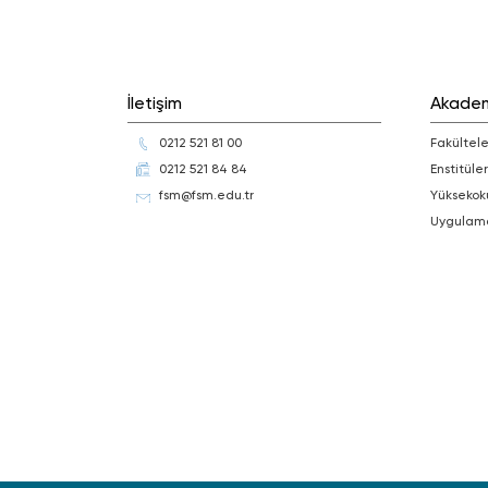
İletişim
Akade
0212 521 81 00
Fakültele
0212 521 84 84
Enstitüler
fsm@fsm.edu.tr
Yüksekok
Uygulam