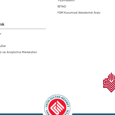
Yazmabilim
İBTAD
FSM Kurumsal Akademik Arşiv
mik
r
ullar
a ve Araştırma Merkezleri